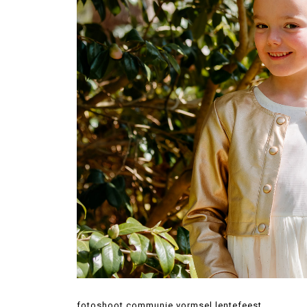
fotoshoot communie vormsel lentefeest