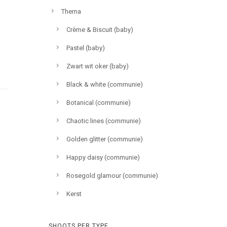
Thema
Crème & Biscuit (baby)
Pastel (baby)
Zwart wit oker (baby)
Black & white (communie)
Botanical (communie)
Chaotic lines (communie)
Golden glitter (communie)
Happy daisy (communie)
Rosegold glamour (communie)
Kerst
SHOOTS PER TYPE