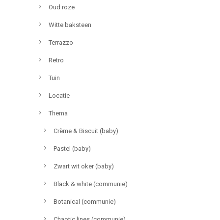
Oud roze
Witte baksteen
Terrazzo
Retro
Tuin
Locatie
Thema
Crème & Biscuit (baby)
Pastel (baby)
Zwart wit oker (baby)
Black & white (communie)
Botanical (communie)
Chaotic lines (communie)