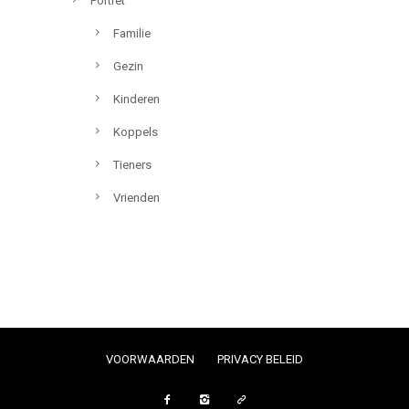
Portret
Familie
Gezin
Kinderen
Koppels
Tieners
Vrienden
VOORWAARDEN
PRIVACY BELEID