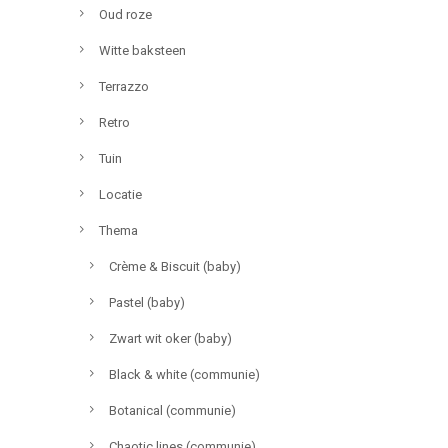
Oud roze
Witte baksteen
Terrazzo
Retro
Tuin
Locatie
Thema
Crème & Biscuit (baby)
Pastel (baby)
Zwart wit oker (baby)
Black & white (communie)
Botanical (communie)
Chaotic lines (communie)