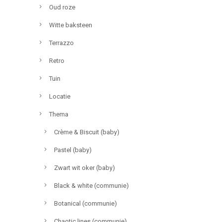
Oud roze
Witte baksteen
Terrazzo
Retro
Tuin
Locatie
Thema
Crème & Biscuit (baby)
Pastel (baby)
Zwart wit oker (baby)
Black & white (communie)
Botanical (communie)
Chaotic lines (communie)