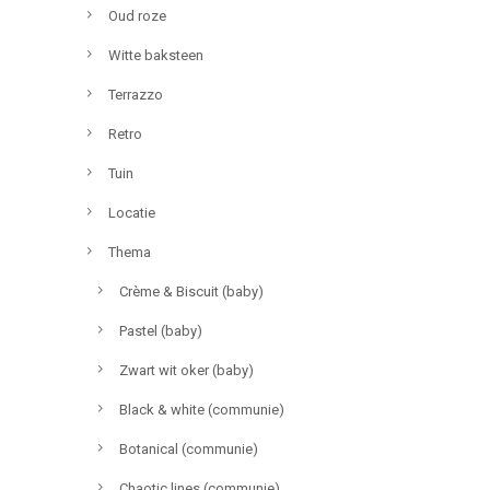
Oud roze
Witte baksteen
Terrazzo
Retro
Tuin
Locatie
Thema
Crème & Biscuit (baby)
Pastel (baby)
Zwart wit oker (baby)
Black & white (communie)
Botanical (communie)
Chaotic lines (communie)